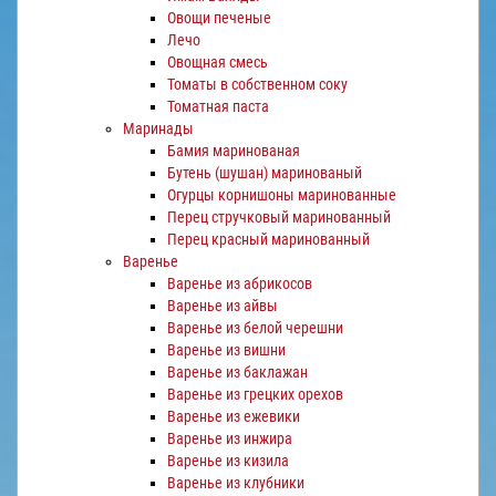
Овощи печеные
Лечо
Овощная смесь
Томаты в собственном соку
Томатная паста
Маринады
Бамия маринованая
Бутень (шушан) маринованый
Огурцы корнишоны маринованные
Перец стручковый маринованный
Перец красный маринованный
Варенье
Варенье из абрикосов
Варенье из айвы
Варенье из белой черешни
Варенье из вишни
Варенье из баклажан
Варенье из грецких орехов
Варенье из ежевики
Варенье из инжира
Варенье из кизила
Варенье из клубники