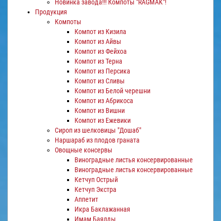
Новинка завода!!! Компоты "RAGMAK"!
Продукция
Компоты
Компот из Кизила
Компот из Айвы
Компот из Фейхоа
Компот из Терна
Компот из Персика
Компот из Сливы
Компот из Белой черешни
Компот из Абрикоса
Компот из Вишни
Компот из Ежевики
Сироп из шелковицы "Дошаб"
Наршараб из плодов граната
Овощные консервы
Виноградные листья консервированные
Виноградные листья консервированные
Кетчуп Острый
Кетчуп Экстра
Аппетит
Икра Баклажанная
Имам Баялды