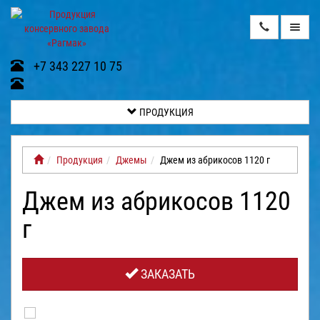
ПРОДУКЦИЯ
+7 343 227 10 75
О
НАС
ПРОДУКЦИЯ
ВИДЕОГАЛЕРЕЯ
Продукция
Джемы
Джем из абрикосов 1120 г
КОНТАКТЫ
Джем из абрикосов 1120
ДОСТАВКА
И
г
ОПЛАТА
ГАЛЕРЕЯ
ЗАКАЗАТЬ
ОТЗЫВЫ