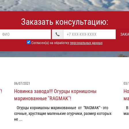
Заказать консультацию:
ЗАКА
Согласен(а) на обработку
персональных данных
06/07/2021
03/
!
Новинка завода!!! Огурцы корнишоны
Но
маринованные "RAGMAK"!
ма
Огурцы корнишоны маринованные от "RAGMAK" - это
В 
сочные, хрустящие маленькие огурчики, размер которых
мал
не ...