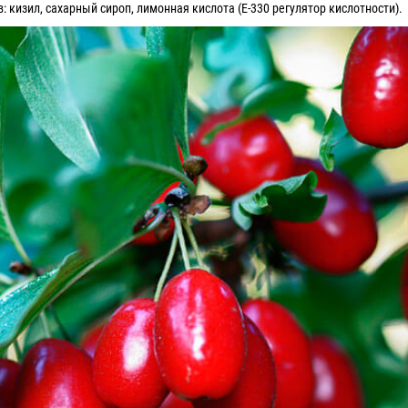
в:
кизил, сахарный сироп, лимонная кислота (Е-330 регулятор кислотности).