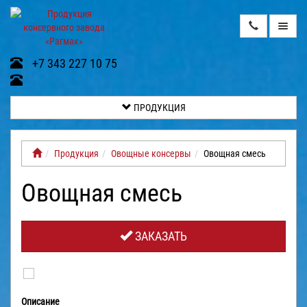
ПРОДУКЦИЯ
+7 343 227 10 75
О
НАС
ПРОДУКЦИЯ
ВИДЕОГАЛЕРЕЯ
Продукция
Овощные консервы
Овощная смесь
КОНТАКТЫ
Овощная смесь
ДОСТАВКА
И
ОПЛАТА
ЗАКАЗАТЬ
ГАЛЕРЕЯ
ОТЗЫВЫ
Описание