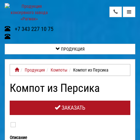
ПРОДУКЦИЯ
+7 343 227 10 75
О
НАС
ПРОДУКЦИЯ
ВИДЕОГАЛЕРЕЯ
Продукция
Компоты
Компот из Персика
КОНТАКТЫ
Компот из Персика
ДОСТАВКА
И
ОПЛАТА
ЗАКАЗАТЬ
ГАЛЕРЕЯ
ОТЗЫВЫ
Описание