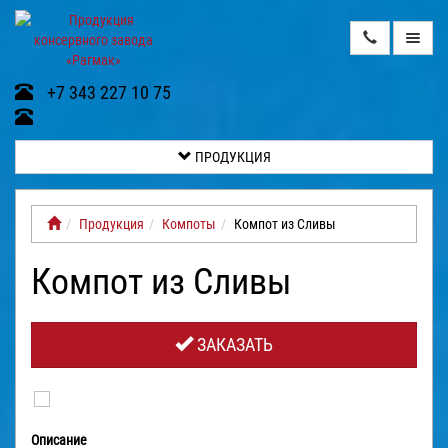
ПРОДУКЦИЯ
+7 343 227 10 75
О
НАС
ПРОДУКЦИЯ
ВИДЕОГАЛЕРЕЯ
Продукция
Компоты
Компот из Сливы
КОНТАКТЫ
Компот из Сливы
ДОСТАВКА
И
ОПЛАТА
ЗАКАЗАТЬ
ГАЛЕРЕЯ
ОТЗЫВЫ
Описание