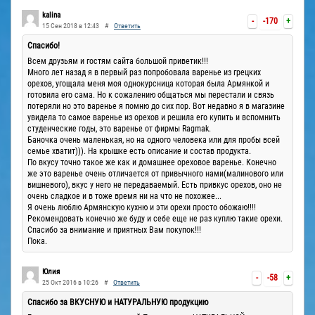
kalina
-
-170
+
15 Сен 2018 в 12:43
#
Ответить
Спасибо!
Всем друзьям и гостям сайта большой приветик!!!
Много лет назад я в первый раз попробовала варенье из грецких
орехов, угощала меня моя однокурсница которая была Армянкой и
готовила его сама. Но к сожалению общаться мы перестали и связь
потеряли но это варенье я помню до сих пор. Вот недавно я в магазине
увидела то самое варенье из орехов и решила его купить и вспомнить
студенческие годы, это варенье от фирмы Ragmak.
Баночка очень маленькая, но на одного человека или для пробы всей
семье хватит))). На крышке есть описание и состав продукта.
По вкусу точно такое же как и домашнее ореховое варенье. Конечно
же это варенье очень отличается от привычного нами(малинового или
вишневого), вкус у него не передаваемый. Есть привкус орехов, оно не
очень сладкое и в тоже время ни на что не похожее...
Я очень люблю Армянскую кухню и эти орехи просто обожаю!!!!
Рекомендовать конечно же буду и себе еще не раз куплю такие орехи.
Спасибо за внимание и приятных Вам покупок!!!
Пока.
Юлия
-
-58
+
25 Окт 2016 в 10:26
#
Ответить
Спасибо за ВКУСНУЮ и НАТУРАЛЬНУЮ продукцию