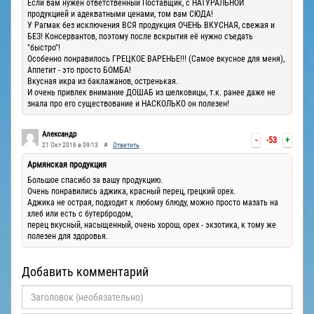
Если вам нужен ответственный Поставщик, с НАТУРАЛЬНОЙ
продукцией и адекватными ценами, том вам СЮДА!
У Рагмак без исключения ВСЯ продукция ОЧЕНЬ ВКУСНАЯ, свежая и
БЕЗ! Консервантов, поэтому после вскрытия её нужно съедать
"быстро"!
Особенно понравилось ГРЕЦКОЕ ВАРЕНЬЕ!!! (Самое вкусное для меня),
Аппетит - это просто БОМБА!
Вкусная икра из баклажанов, остренькая.
И очень привлек внимание ДОШАБ из шелковицы, т.к. ранее даже не
знала про его существование и НАСКОЛЬКО он полезен!
Александр
-
-53
+
21 Окт 2016 в 09:13
#
Ответить
Армянская продукция
Большое спасибо за вашу продукцию.
Очень понравились аджика, красный перец, грецкий орех.
Аджика не острая, подходит к любому блюду, можно просто мазать на
хлеб или есть с бутербродом,
перец вкусный, насыщенный, очень хорош, орех - экзотика, к тому же
полезен для здоровья.
Добавить комментарий