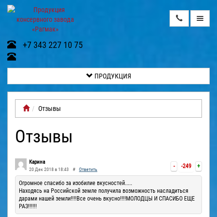
ПРОДУКЦИЯ
+7 343 227 10 75
О
НАС
ПРОДУКЦИЯ
ВИДЕОГАЛЕРЕЯ
Отзывы
КОНТАКТЫ
Отзывы
ДОСТАВКА
И
ОПЛАТА
Карина
-
-249
+
ГАЛЕРЕЯ
20 Дек 2018 в 18:43
#
Ответить
Огромное спасибо за изобилие вкусностей.....
Находясь на Российской земле получила возможность насладиться
дарами нашей земли!!!!Все очень вкусно!!!!МОЛОДЦЫ И СПАСИБО ЕЩЕ
ОТЗЫВЫ
РАЗ!!!!!!