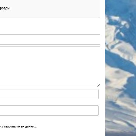
бродом,
ших
персональных данных
.