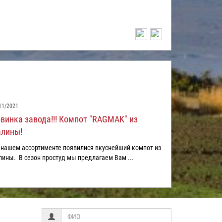
11/2021
винка завода!!! Компот "RAGMAK" из
лины!
нашем ассортименте появилися вкуснейший компот из
ины. В сезон простуд мы предлагаем Вам ...