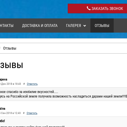
ЗАКАЗАТЬ ЗВОНОК
НТАКТЫ
ДОСТАВКА И ОПЛАТА
ГАЛЕРЕЯ
ОТЗЫВЫ
Отзывы
тзывы
арина
0 Дек 2018 в 18:43
#
Ответить
ное спасибо за изобилие вкусностей.....
ясь на Российской земле получила возможность насладиться дарами нашей земли!!!!В
alina
5 Сен 2018 в 12:43
#
Ответить
бо!