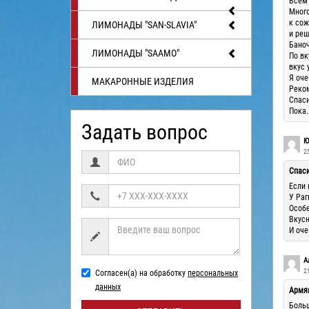
Всем 
Много
к сож
ЛИМОНАДЫ "SAN-SLAVIA"
и реш
Баноч
ЛИМОНАДЫ "SAAMO"
По вк
вкус 
Я оче
МАКАРОННЫЕ ИЗДЕЛИЯ
Реком
Спаси
Пока.
Задать вопрос
Ю
25
Спас
Если 
У Раг
Особе
Вкусн
И оче
А
21
Согласен(а) на обработку
персональных
данных
Армя
Больш