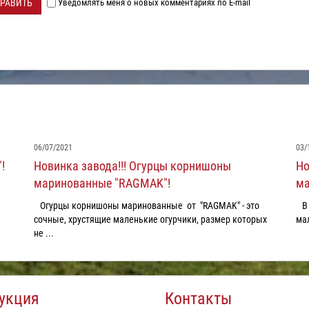
РАВИТЬ
Уведомлять меня о новых комментариях по E-mail
06/07/2021
03/
!
Новинка завода!!! Огурцы корнишоны
Но
маринованные "RAGMAK"!
ма
Огурцы корнишоны маринованные от "RAGMAK" - это
В 
сочные, хрустящие маленькие огурчики, размер которых
мал
не ...
укция
Контакты