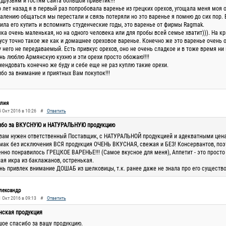
друзьям и гостям сайта большой приветик!!!
 лет назад я в первый раз попробовала варенье из грецких орехов, угощала меня моя 
алению общаться мы перестали и связь потеряли но это варенье я помню до сих пор. В
ила его купить и вспомнить студенческие годы, это варенье от фирмы Ragmak.
ка очень маленькая, но на одного человека или для пробы всей семье хватит))). На к
усу точно такое же как и домашнее ореховое варенье. Конечно же это варенье очень 
у него не передаваемый. Есть привкус орехов, оно не очень сладкое и в тоже время ни н
нь люблю Армянскую кухню и эти орехи просто обожаю!!!!
ендовать конечно же буду и себе еще не раз куплю такие орехи.
бо за внимание и приятных Вам покупок!!!
лия
 Окт 2016 в 10:26
#
Ответить
ибо за ВКУСНУЮ и НАТУРАЛЬНУЮ продукцию
вам нужен ответственный Поставщик, с НАТУРАЛЬНОЙ продукцией и адекватными цен
мак без исключения ВСЯ продукция ОЧЕНЬ ВКУСНАЯ, свежая и БЕЗ! Консервантов, поэт
нно понравилось ГРЕЦКОЕ ВАРЕНЬЕ!!! (Самое вкусное для меня), Аппетит - это прост
ая икра из баклажанов, остренькая.
нь привлек внимание ДОШАБ из шелковицы, т.к. ранее даже не знала про его существ
лександр
 Окт 2016 в 09:13
#
Ответить
нская продукция
ое спасибо за вашу продукцию.