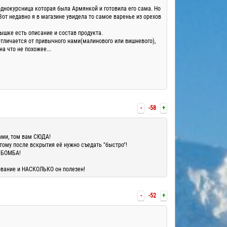
однокурсница которая была Армянкой и готовила его сама. Но
от недавно я в магазине увидела то самое варенье из орехов
рышке есть описание и состав продукта.
отличается от привычного нами(малинового или вишневого),
а что не похожее...
-
-58
+
ами, том вам СЮДА!
ому после вскрытия её нужно съедать "быстро"!
о БОМБА!
ование и НАСКОЛЬКО он полезен!
-
-52
+